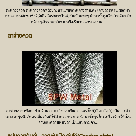
ตะแกรงลวด ตะแกรงลวดหรือบางท่านเรียกตะแกรงสาน,ตะแกรงลวดสาน ผลิตมา
จากลวดเหล็กชุบซิงค์(อิเล็คโตรกัลวาไนซ์)เป็นม้วนขดๆ นำมาขึ้นรูปให้เป็นเส้นหยัก
คล้ายๆเส้นมาม่า(บางคนจึงเรียกตะแกรงแบบน...
ตาข่ายลวด
ตาข่ายลวดหรือตาข่ายม้วน ภาษาอังกฤษเรียกว่า เชนลิ๊งค์(Chain Link) เป็นการนำ
เอาลวดชุบซิงค์แบบเดียวกับที่ใช้ทำตะแกรงลวด นำมาขึ้นรูปโดยเครื่องจักรให้เป็น
ลักษณะคล้ายฟันปลา เป็นเส้นตามคว...