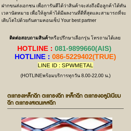
ฝากขนส่งเอกชน เพื่อการันตีได้ว่าสินค้าจะส่งถึงมือลูกค้าได้ทัน
เวลานัดหมาย เพื่อให้ลูกค้าได้มีผลงานที่ดีที่สุดและสามารถที่จะ
เติบโตไปด้วยกันตามคอนเซ็ป Your best partner
ติดต่อสอบถามสินค้า
หรือปรึกษาเลือกรุ่น โทรถามได้เลย
HOTLINE :
081-9899660(AIS)
HOTLINE :
086-5229402(TRUE)
LINE ID : SPWMETAL
(HOTLINEพร้อมบริการทุกวัน 8.00-22.00 น.)
ตะแกรงเหล็กฉีก ตะแกรงฉีก เหล็กฉีก ตะแกรงอลูมิเนียม
ฉีก ตะแกรงสเตนเลสฉีก