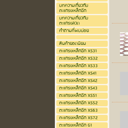
บทความเกี่ยวกับ
ตะแกรงเหล็กฉีก
บทความเกี่ยวกับ
ตะแกรงลวด
คำถามที่พบบ่อย
สินค้ายอดนิยม
ตะแกรงเหล็กฉีก XS31
ตะแกรงเหล็กฉีก XS32
ตะแกรงเหล็กฉีก XS33
ตะแกรงเหล็กฉีก XS41
ตะแกรงเหล็กฉีก XS42
ตะแกรงเหล็กฉีก XS43
ตะแกรงเหล็กฉีก XS51
ตะแกรงเหล็กฉีก XS52
ตะแกรงเหล็กฉีก XS63
ตะแกรงเหล็กฉีก XS72
ตะแกรงเหล็กฉีก G1