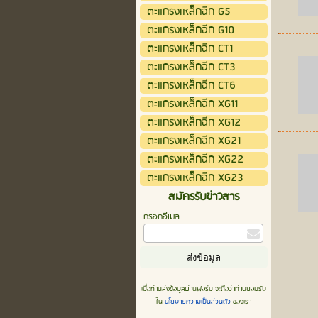
ตะแกรงเหล็กฉีก G5
ตะแกรงเหล็กฉีก G10
ตะแกรงเหล็กฉีก CT1
ตะแกรงเหล็กฉีก CT3
ตะแกรงเหล็กฉีก CT6
ตะแกรงเหล็กฉีก XG11
ตะแกรงเหล็กฉีก XG12
ตะแกรงเหล็กฉีก XG21
ตะแกรงเหล็กฉีก XG22
ตะแกรงเหล็กฉีก XG23
สมัครรับข่าวสาร
กรอกอีเมล
เมื่อท่านส่งข้อมูลผ่านฟอร์ม จะถือว่าท่านยอมรับ
ใน
นโยบายความเป็นส่วนตัว
ของเรา