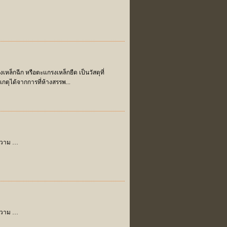
งเหล็กฉีก หรือตะแกรงเหล็กยืด เป็นวัสดุที่
เกตุได้จากการที่ห้างสรรพ...
อความ …
อความ …