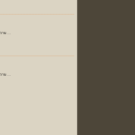
อความ …
อความ …