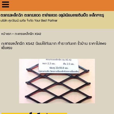
ตะแกรงเหล็กฉีก ตะแกรงลวด ตาข่ายลวด อลูมิเนียมลายตีนเป็ด เหล็กเจาะรู
บริษัท ศุภวัฒน์ เมทัล จำกัด Your Best Partner
หน้าแรก
>
ตะแกรงเหล็กฉีก XS42
ตะแกรงเหล็กฉีก XS42 นิยมใช้กันมาก ทำราวกันตก รั้วบ้าน ราคาไม่แพง
แข็งแรง