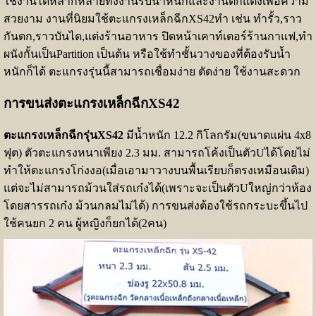
ใช้งานได้หลากหลายทั้งงานรับน้ำหนักและงานตกแต่งเพื่อความ
สวยงาม งานที่นิยมใช้ตะแกรงเหล็กฉีกXS42ทำ เช่น ทำรั้ว,ราว
กันตก,ราวบันได,แต่งร้านอาหาร ปิดหน้าเคาท์เตอร์ร้านกาแฟ,ทำ
ผนังกั้นเป็นPartition เป็นต้น
หรือใช้ทำชั้นวางของที่ต้องรับน้ำ
หนักก็ได้ ตะแกรงรุ่นนี้สามารถเชื่อมง่าย ตัดง่าย ใช้งานสะดวก
การขนส่งตะแกรงเหล็กฉีกXS42
ตะแกรงเหล็กฉีกรุ่นXS42
มีน้ำหนัก 12.2 กิโลกรัม(ขนาดแผ่น 4x8
ฟุต) ตัวตะแกรงหนาเพียง 2.3 มม. สามารถโค้งเป็นตัวUได้โดยไม่
ทำให้ตะแกรงโก่งงอ(เมื่อเอามาวางบนพื้นเรียบก็ตรงเหมือนเดิม)
แต่จะไม่สามารถม้วนใส่รถเก๋งได้(เพราะจะเป็นตัวUใหญ่กว่าห้อง
โดยสารรถเก๋ง ม้วนกลมไม่ได้) การขนส่งต้องใช้รถกระบะขึ้นไป
ใช้คนยก 2 คน ผู้หญิงก็ยกได้(2คน)