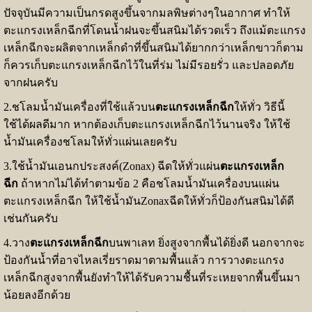
ปัจจุบันมีความเป็นกรดสูงขึ้นจากมลพิษต่างๆในอากาศ ทำให้
ตะแกรงเหล็กฉีกที่โดนน้ำฝนจะขึ้นสนิมได้รวดเร็ว ถึงแม้ตะแกรง
เหล็กฉีกจะผลิตจากเหล็กดำที่ขึ้นสนิมได้ยากกว่าเหล็กขาวก็ตาม
ก็ควรเก็บตะแกรงเหล็กฉีกไว้ในที่ร่ม ไม่มีรอยรั่ว และปลอดภัย
จากฝนครับ
2.ชโลมน้ำมันเครื่องที่ใช้แล้วบน
ตะแกรงเหล็กฉีก
ให้ทั่ว วิธีนี้
ใช้ได้ผลดีมาก หากต้องเก็บตะแกรงเหล็กฉีกไว้นานจริง ให้ใช้
น้ำมันเครื่องชโลมให้ทั่วแผ่นเลยครับ
3.ใช้น้ำมันเอนกประสงค์(Zonax) ฉีดให้ทั่วแผ่น
ตะแกรงเหล็ก
ฉีก
ถ้าหากไม่ได้ทำตามข้อ 2 คือชโลมน้ำมันเครื่องบนแผ่น
ตะแกรงเหล็กฉีก ให้ใช้น้ำมันZonaxฉีดให้ทั่วก็ป้องกันสนิมได้ดี
เช่นกันครับ
4.วาง
ตะแกรงเหล็กฉีก
บนพาเลท ยิ่งสูงจากพื้นได้ยิ่งดี นอกจากจะ
ป้องกันน้ำที่อาจไหลเรี่ยราดมาตามพื้นแล้ว การวางตะแกรง
เหล็กฉีกสูงจากพื้นยังทำให้ได้รับความชื้นที่ระเหยจากพื้นขึ้นมา
น้อยลงอีกด้วย