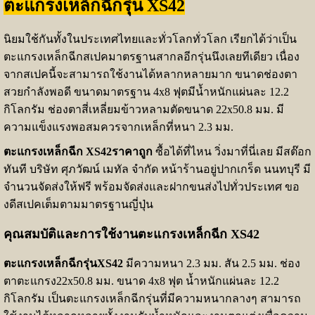
ตะแกรงเหล็กฉีกรุ่น XS42
นิยมใช้กันทั้งในประเทศไทยและทั่วโลกทั่วโลก เรียกได้ว่าเป็น
ตะแกรงเหล็กฉีกสเปคมาตรฐานสากลอีกรุ่นนึงเลยทีเดียว เนื่อง
จากสเปคนี้จะสามารถใช้งานได้หลากหลายมาก ขนาดช่องตา
สวยกำลังพอดี ขนาดมาตรฐาน 4x8 ฟุตมีน้ำหนักแผ่นละ 12.2
กิโลกรัม
ช่องตาสี่เหลี่ยมข้าวหลามตัดขนาด 22x50.8 มม. มี
ความแข็งแรงพอสมควรจากเหล็กที่หนา 2.3 มม.
ตะแกรงเหล็กฉีก XS42ราคาถูก
ซื้อได้ที่ไหน วิ่งมาที่นี่เลย มีสต๊อก
ทันที บริษัท ศุภวัฒน์ เมทัล จำกัด หน้าร้านอยู่ปากเกร็ด นนทบุรี มี
จำนวนจัดส่งให้ฟรี พร้อมจัดส่งและฝากขนส่งไปทั่วประเทศ ขอ
งดีสเปคเต็มตามมาตรฐานญี่ปุ่น
คุณสมบัติและการใช้งานตะแกรงเหล็กฉีก XS42
ตะแกรงเหล็กฉีกรุ่นXS42
มีความหนา 2.3 มม. สัน 2.5 มม. ช่อง
ตาตะแกรง22x50.8 มม. ขนาด 4x8 ฟุต น้ำหนักแผ่นละ 12.2
กิโลกรัม เป็นตะแกรงเหล็กฉีกรุ่นที่มีความหนากลางๆ สามารถ