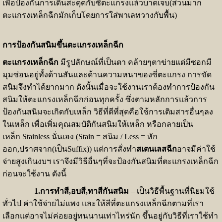
เพื่อป้องกันการเดินสะดุดกับซี่ตะแกรงแล้วบาดเจ็บ(ส่วนมาก
ตะแกรงเหล็กฉีกมักเก็บโดยการใส่พาเลทวางกับพื้น)
การป้องกันสนิมขึ้นตะแกรงเหล็กฉีก
ตะแกรงเหล็กฉีก
มีรูปลักษณ์ที่เป็นตา คล้ายๆตาข่ายแต่มีซอกมี
มุมซ่อนอยู่ทั้งด้านสันและด้านความหนาของซี่ตะแกรง การขัด
สนิมจึงทำได้ยากมาก ดังนั้นเมื่อจะใช้งานเราต้องทำการป้องกัน
สนิมให้ตะแกรงเหล็กฉีกก่อนทุกครั้ง ซึ่งตามหลักการแล้วการ
ป้องกันสนิมจะเกิดกับเหล็ก วิธีที่ดีที่สุดคือใช้การเติมสารอื่นๆลง
ในเหล็ก เพื่อเพิ่มคุณสมบัติกันสนิมให้เหล็ก หรือกลายเป็น
เหล็ก Stainless นั่นเอง (Stain = สนิม / Less = หัก
ออก,ปราศจาก(เป็นSuffix)) แต่การสั่งทำ
สเตนเลสฉีก
อาจมีค่าใช้
จ่ายสูงเกินงบฯ เราจึงมีวิธีอื่นๆที่จะป้องกันสนิมที่ตะแกรงเหล็กฉีก
ก่อนจะใช้งาน ดังนี้
1.การทำสี,อบสี,ทาสีกันสนิม
– เป็นวิธีพื้นฐานที่นิยมใช้
ทั่วไป ค่าใช้จ่ายไม่แพง และให้สีที่ตะแกรงเหล็กฉีกตามที่เรา
เลือกแต่อาจไม่ค่อยอยู่ทนนานเท่าไหร่นัก ขึ้นอยู่กับวิธีที่เราใช้ทำ