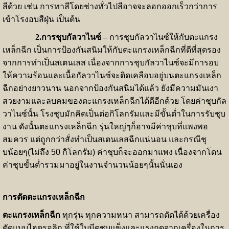
สีด้วย เช่น การทาสีโดยช่างทั่วไปสีอาจจะลอกออกเร็วกว่าการ
เข้าโรงอบสีฝุ่น เป็นต้น
2.การชุบกัลวาไนซ์
– การชุบกัลวาไนซ์ให้กับตะแกรง
เหล็กฉีก เ
ป็นการป้องกันสนิมให้กับตะแกรงเหล็กฉีกที่ดีที่สุดรอง
จากการทำเป็นสเตนเลส เนื่องจากการชุบกัลวาไนซ์จะมีการอบ
ให้ความร้อนและเนื้อกัลวาไนซ์จะติดเคลือบอยู่บนตะแกรงเหล็ก
ฉีกอย่างยาวนาน นอกจากป้องกันสนิมได้แล้ว ยังมีความมันเงา
สวยงามและลบคมของตะแกรงเหล็กฉีกได้ดีอีกด้วย โดยค่าชุบกัล
วาไนซ์นั้น โรงชุบมักคิดเป็นต่อกิโลกรัมและมีขั้นต่ำในการรับชุบ
งาน ดังนั้นตะแกรงเหล็กฉีก รุ่นใหญ่ๆก็อาจมีค่าชุบที่แพงพอ
สมควร แต่ถูกกว่าสั่งทำเป็นสเตนเลสฉีกแน่นอน และกรณีชุ
บน้อยๆ(ไม่ถึง 50 กิโลกรัม) ค่าชุบก็จะออกมาแพง เนื่องจากโดน
ค่าชุบขั้นต่ำรวมมาอยู่ในงานจำนวนน้อยๆนั้นนั่นเอง
การตัดตะแกรงเหล็กฉีก
ตะแกรงเหล็กฉีก
ทุกรุ่น ทุกความหนา สามารถตัดได้ด้วยเครื่อง
ตัดแบบไฮดรอลิก ที่ใช้ใบมีดชุบแข็งและแรงกดจากเครื่องในการ