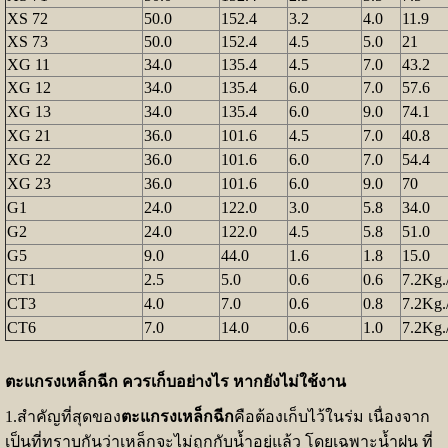
XS 72
50.0
152.4
3.2
4.0
11.9
XS 73
50.0
152.4
4.5
5.0
21
XG 11
34.0
135.4
4.5
7.0
43.2
XG 12
34.0
135.4
6.0
7.0
57.6
XG 13
34.0
135.4
6.0
9.0
74.1
XG 21
36.0
101.6
4.5
7.0
40.8
XG 22
36.0
101.6
6.0
7.0
54.4
XG 23
36.0
101.6
6.0
9.0
70
G1
24.0
122.0
3.0
5.8
34.0
G2
24.0
122.0
4.5
5.8
51.0
G5
9.0
44.0
1.6
1.8
15.0
CT1
2.5
5.0
0.6
0.6
7.2Kg.
CT3
4.0
7.0
0.6
0.8
7.2Kg.
CT6
7.0
14.0
0.6
1.0
7.2Kg.
ตะแกรงเหล็กฉีก ควรเก็บอย่างไร หากยังไม่ใช้งาน
1.สำคัญที่สุดของ
ตะแกรงเหล็กฉีก
คือต้องเก็บไว้ในร่ม เนื่องจาก
เป็นที่ทราบกันว่าเหล็กจะไม่ถูกกับน้ำอยู่แล้ว โดยเฉพาะน้ำฝน ที่