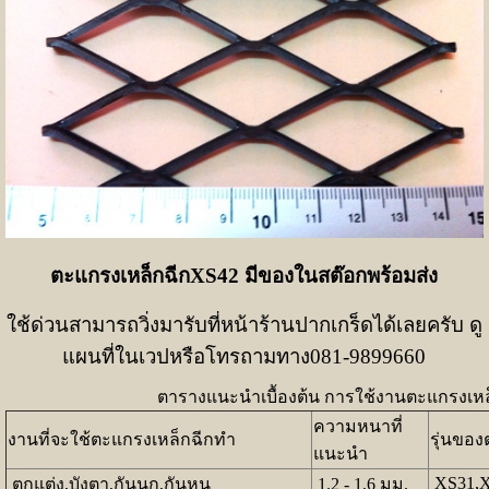
ตะแกรงเหล็กฉีกXS42 มีของในสต๊อกพร้อมส่ง
ใช้ด่วนสามารถวิ่งมารับที่หน้าร้านปากเกร็ดได้เลยครับ ดู
แผนที่ในเวปหรือโทรถามทาง081-9899660
ตารางแนะนำเบื้องต้น การใช้งานตะแกรงเหล
ความหนาที่
งานที่จะใช้ตะแกรงเหล็กฉีกทำ
รุ่นของ
แนะนำ
XS31,X
ตกแต่ง,บังตา,กันนก,กันหนู
1.2 - 1.6 มม.