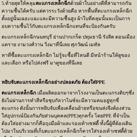
5.ท้ายสุดให้คลุม
ตะแกรงเหล็กฉีก
ด้วยผ้าใบอย่างดีที่สามารถกัน
ความชื้นได้ครับ แต่ควรระวังด้วยคือ หากพื้นที่ตะแกรงเหล็กฉีก
ตั้งอยู่นั้นเฉอะแฉะและมีความชื้นสูง ผ้าใบที่คลุมนั้นจะเป็นการ
อบความชื้นไว้กับตะแกรงเหล็กฉีกแทนที่จะป้องกันครับ
ตะแกรงเหล็กฉีกนนทบุรี ย่านปากเกร็ด ปทุมธานี รังสิต ดอนเมือง
แคราย งามวงศ์วาน วิ่งมาที่นี่เลย ศุภวัฒน์ เมทัล
หาที่ซื้อตะแกรงเหล็กฉีก ไม่รู้จะซื้อที่ไหนดี มีหน้าร้านให้ดูของ
และเลือก หรือไปส่งฟรี มาดูของที่นี่เลย
หยิบจับตะแกรงเหล็กฉีกอย่างปลอดภัย ต้องใส่PPE
ตะแกรงเหล็กฉีก
เมื่อผลิตออกมาจากโรงงานเป็นตะแกรงดิบๆซึ่ง
ยังไม่ผ่านการทำสีหรือชุบกัลวาไนซ์จะมีความคมอยู่ทุกซี่
ตะแกรง ดังนั้นการหยิบจับเพื่อเคลื่อนย้ายหรือขนส่งจึงต้องส่วน
ใส่อุปกรณ์ป้องกันภัยส่วนบุคคล(PPE)ทุกครั้ง โดยPPE ที่จำเป็น
ต้องใส่อย่างมากก็คือถุงมือผ้าและรองเท้าเซฟตี้ ทั้งนี้ผู้ที่ต้องเดิน
ไปมาในบริเวณที่เก็บตะแกรงเหล็กฉีกก็ควรใส่รองเท้าเซฟตี้ด้วย