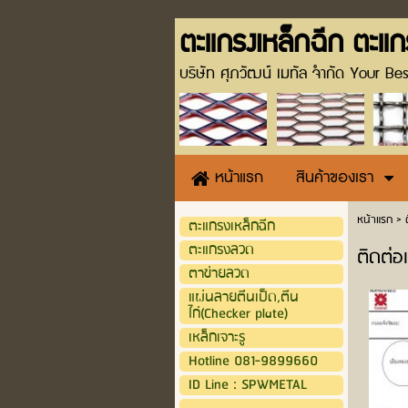
ตะแกรงเหล็กฉีก ตะแกร
บริษัท ศุภวัฒน์ เมทัล จำกัด Your Be
หน้าแรก
สินค้าของเรา
หน้าแรก
>
ตะแกรงเหล็กฉีก
ตะแกรงลวด
ติดต่อ
ตาข่ายลวด
แผ่นลายตีนเป็ด,ตีน
ไก่(Checker plate)
เหล็กเจาะรู
Hotline 081-9899660
ID Line : SPWMETAL