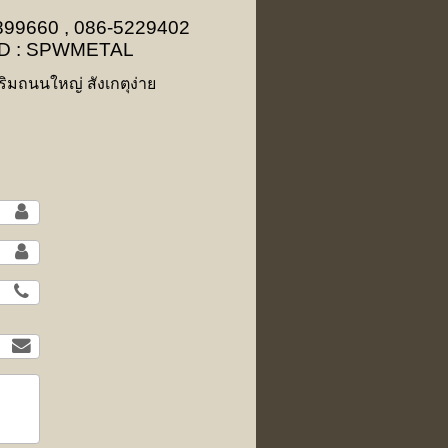
899660 , 086-5229402
ID : SPWMETAL
่ริมถนนใหญ่ สังเกตุง่าย