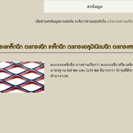
เมื่อท่านส่งข้อมูลผ่านฟอร์ม จะถือว่าท่านยอมรับใน
นโยบายความเป็นส
รงเหล็กฉีก ตะแกรงฉีก เหล็กฉีก ตะแกรงอลูมิเนียมฉีก ตะแกรงส
ตะแกรงเหล็กฉีก บางท่านเรียกว่า ตะแกรงฉีก หรือ เหล
มาตรฐาน 4x8 ฟุต และ 5x10 ฟุต มีมากกว่า 50 รุ่นที่
ทำมาจากส...