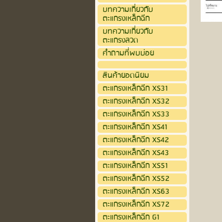
บทความเกี่ยวกับ
ตะแกรงเหล็กฉีก
บทความเกี่ยวกับ
ตะแกรงลวด
คำถามที่พบบ่อย
สินค้ายอดนิยม
ตะแกรงเหล็กฉีก XS31
ตะแกรงเหล็กฉีก XS32
ตะแกรงเหล็กฉีก XS33
ตะแกรงเหล็กฉีก XS41
ตะแกรงเหล็กฉีก XS42
ตะแกรงเหล็กฉีก XS43
ตะแกรงเหล็กฉีก XS51
ตะแกรงเหล็กฉีก XS52
ตะแกรงเหล็กฉีก XS63
ตะแกรงเหล็กฉีก XS72
ตะแกรงเหล็กฉีก G1