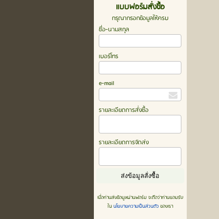
แบบฟอร์มสั่งซื้อ
กรุณากรอกข้อมูลให้ครบ
ชื่อ-นามสกุล
เบอร์โทร
e-mail
รายละเอียดการสั่งซื้อ
รายละเอียดการจัดส่ง
เมื่อท่านส่งข้อมูลผ่านฟอร์ม จะถือว่าท่านยอมรับ
ใน
นโยบายความเป็นส่วนตัว
ของเรา